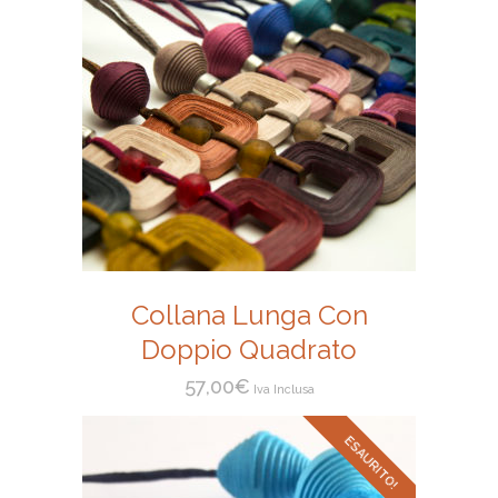
Collana Lunga Con
Doppio Quadrato
57,00
€
Iva Inclusa
ESAURITO!