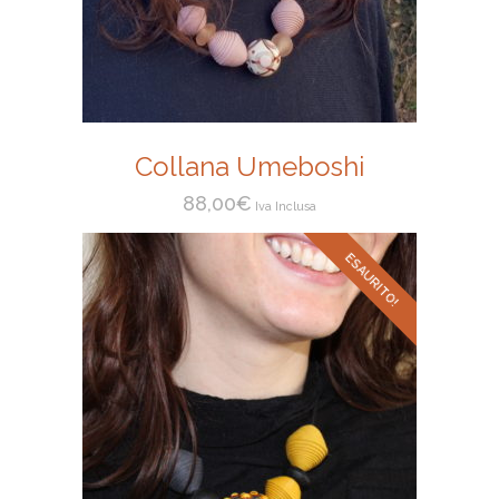
Collana Umeboshi
88,00
€
Iva Inclusa
ESAURITO!