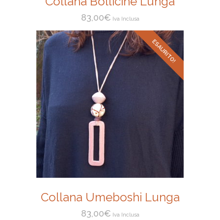
Collana Bollicine Lunga
83,00
€
Iva Inclusa
ESAURITO!
Collana Umeboshi Lunga
83,00
€
Iva Inclusa