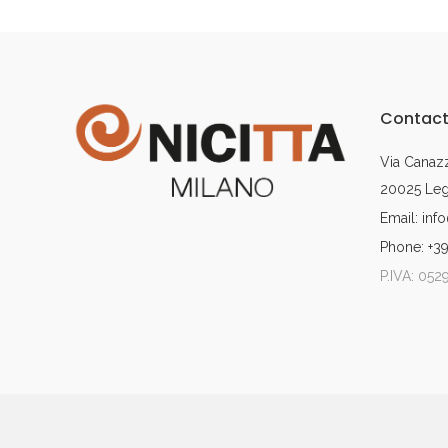
Contact
Via Canazz
20025 Legn
Email: info
Phone: +3
P.IVA: 05